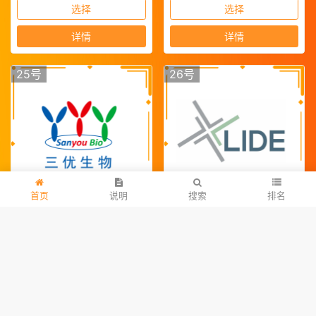
选择
选择
详情
详情
25号
26号
首页
说明
搜索
排名
三优生物
立迪生物
2280票
1554票
选择
选择
详情
详情