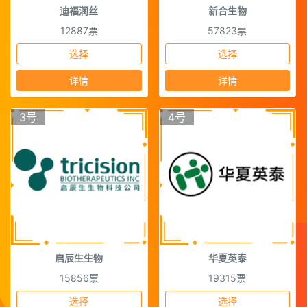
迪福润丝
新合生物
12887票
57823票
选择
选择
详情
详情
3号
4号
启辰生生物
华夏英泰
15856票
19315票
选择
选择