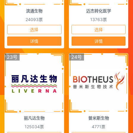
滨通生物
迈杰转化医学
24093票
13763票
选择
选择
详情
详情
23号
24号
丽凡达生物
普米斯生物
125034票
4771票